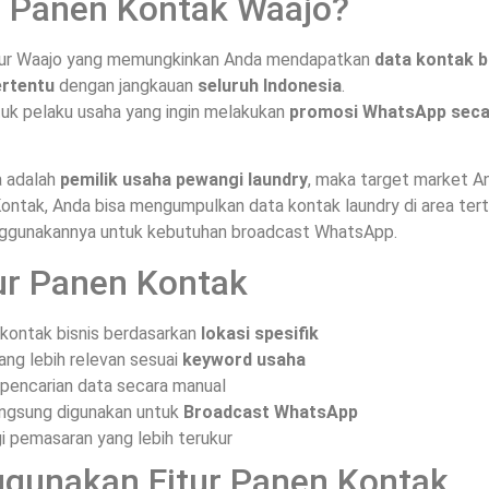
ur Panen Kontak Waajo?
tur Waajo yang memungkinkan Anda mendapatkan
data kontak b
ertentu
dengan jangkauan
seluruh Indonesia
.
ntuk pelaku usaha yang ingin melakukan
promosi WhatsApp secar
a adalah
pemilik usaha pewangi laundry
, maka target market A
ontak, Anda bisa mengumpulkan data kontak laundry di area tert
nggunakannya untuk kebutuhan broadcast WhatsApp.
ur Panen Kontak
kontak bisnis berdasarkan
lokasi spesifik
ng lebih relevan sesuai
keyword usaha
encarian data secara manual
angsung digunakan untuk
Broadcast WhatsApp
 pemasaran yang lebih terukur
gunakan Fitur Panen Kontak