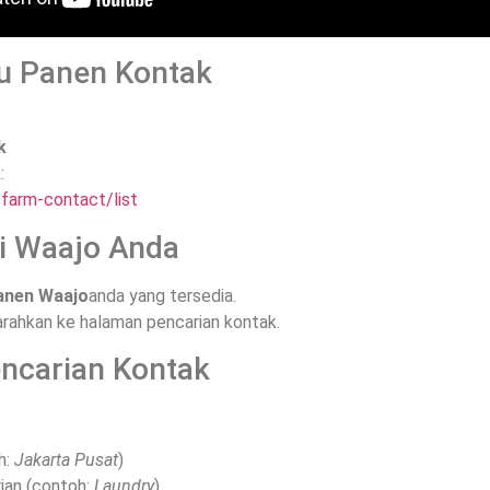
u Panen Kontak
k
:
/farm-contact/list
nsi Waajo Anda
Panen Waajo
anda yang tersedia.
iarahkan ke halaman pencarian kontak.
encarian Kontak
h:
Jakarta Pusat
)
ian (contoh:
Laundry
)