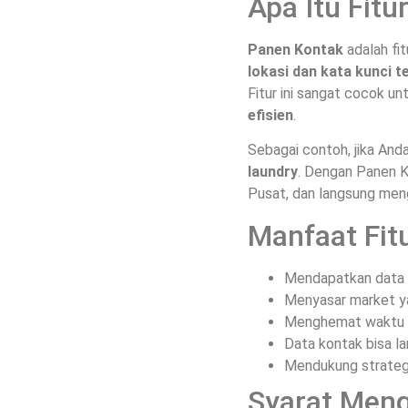
Apa Itu Fit
Panen Kontak
adalah fi
lokasi dan kata kunci t
Fitur ini sangat cocok u
efisien
.
Sebagai contoh, jika And
laundry
. Dengan Panen K
Pusat, dan langsung me
Manfaat Fit
Mendapatkan data 
Menyasar market ya
Menghemat waktu p
Data kontak bisa l
Mendukung strategi
Syarat Meng