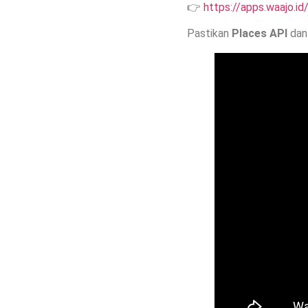
👉
https://apps.waajo.i
Pastikan
Places API
da