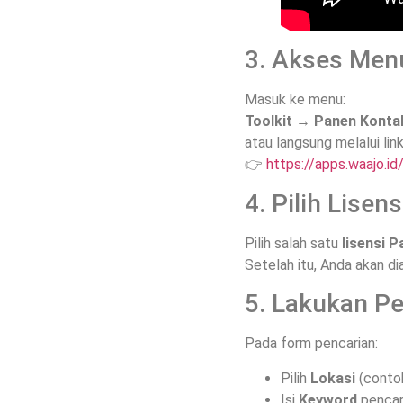
3. Akses Men
Masuk ke menu:
Toolkit → Panen Konta
atau langsung melalui link
👉
https://apps.waajo.id
4. Pilih Lise
Pilih salah satu
lisensi 
Setelah itu, Anda akan d
5. Lakukan P
Pada form pencarian:
Pilih
Lokasi
(conto
Isi
Keyword
pencar